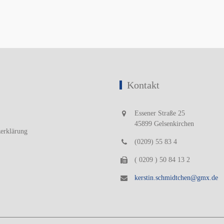
Kontakt
Essener Straße 25
45899 Gelsenkirchen
zerklärung
(0209) 55 83 4
( 0209 ) 50 84 13 2
kerstin.schmidtchen@gmx.de