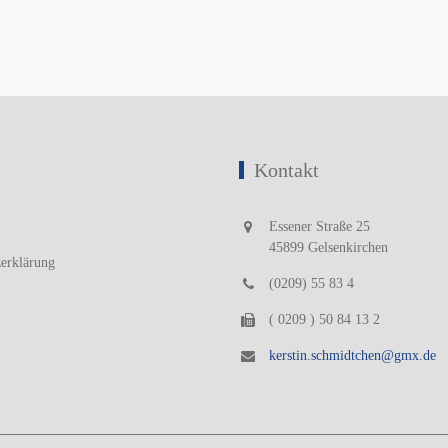
Kontakt
Essener Straße 25
45899 Gelsenkirchen
zerklärung
(0209) 55 83 4
( 0209 ) 50 84 13 2
kerstin.schmidtchen@gmx.de